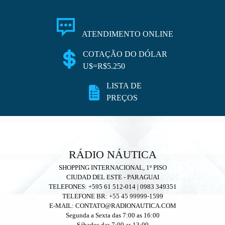
ATENDIMENTO ONLINE
COTAÇÃO DO DÓLAR
U$=R$5.250
LISTA DE
PREÇOS
RÁDIO NÁUTICA
SHOPPING INTERNACIONAL, 1º PISO
CIUDAD DEL ESTE - PARAGUAI
TELEFONES: +595 61 512-014 | 0983 349351
TELEFONE BR: +55 45 99999-1599
E-MAIL: CONTATO@RADIONAUTICA.COM
Segunda a Sexta das 7:00 as 16:00
Sábados das 7:00 as 13:00