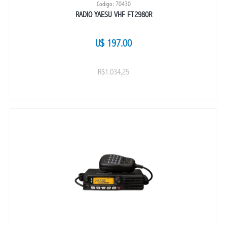
Codigo: 70430
RADIO YAESU VHF FT2980R
U$ 197.00
R$1.034,25