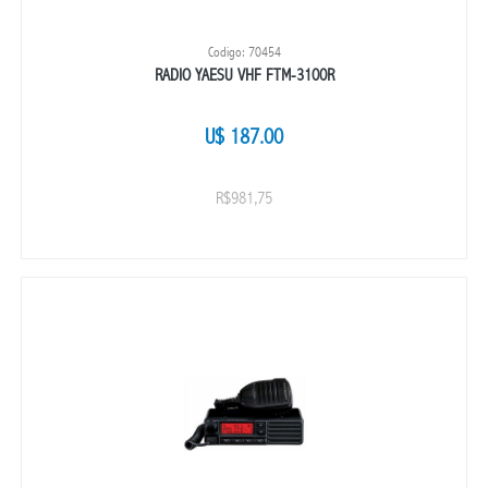
Codigo: 70454
RADIO YAESU VHF FTM-3100R
U$ 187.00
R$981,75