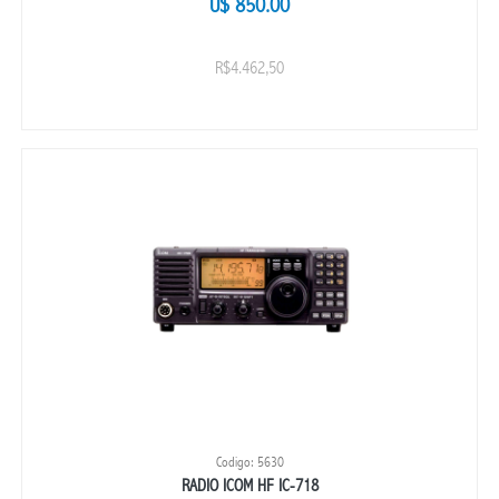
U$ 850.00
R$4.462,50
Codigo: 5630
RADIO ICOM HF IC-718