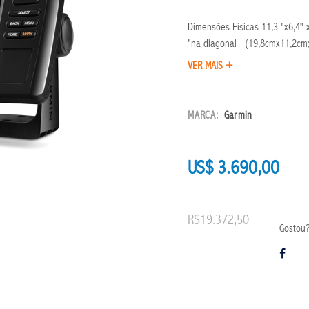
Dimensões Físicas 11,3 "x6,4"
"na diagonal (19,8cmx11,2cm;
VER MAIS +
MARCA:
Garmin
US$ 3.690,00
R$19.372,50
Gostou?