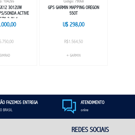
o: 104265
Codigo: 79068
SX12 3012UW
GPS GARMIN MAPPING OREGON
GPS FURUN
PS/SONDA ACTIVE
550T
NG™ 3-IN-1
.000,00
U$ 298,00
U
5.750,00
R$1.564,50
SIMRAD
+ GARMIN
ÃO FAZEMOS ENTREGA
ATENDIMENTO
O BRASIL
online
REDES SOCIAIS