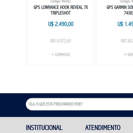
4
Codigo: 98342
Codigo: 
2 SKIMMER
GPS LOWRANCE HOOK REVEAL 7X
GPS GARMIN S
TRIPLESHOT
743X
0
U$ 2.490,00
U$ 1.4
0
R$13.072,50
R$7.82
E
+ LOWRANCE
+ GER
INSTITUCIONAL
ATENDIMENTO