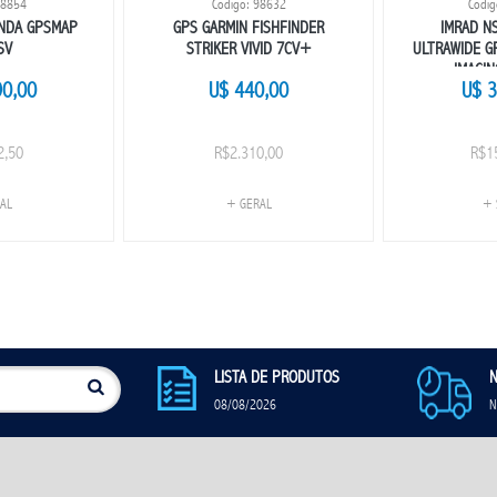
98854
Codigo: 98632
Codig
ONDA GPSMAP
GPS GARMIN FISHFINDER
IMRAD N
SV
STRIKER VIVID 7CV+
ULTRAWIDE G
IMAGI
90,00
U$ 440,00
U$ 3
2,50
R$2.310,00
R$1
AL
+ GERAL
+ 
LISTA DE PRODUTOS
N
08/08/2026
N