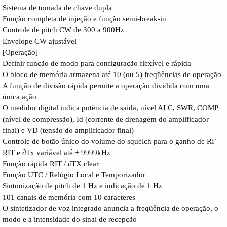
Sistema de tomada de chave dupla
Função completa de injeção e função semi-break-in
Controle de pitch CW de 300 a 900Hz
Envelope CW ajustável
[Operação]
Definir função de modo para configuração flexível e rápida
O bloco de memória armazena até 10 (ou 5) freqüências de operação
A função de divisão rápida permite a operação dividida com uma
única ação
O medidor digital indica potência de saída, nível ALC, SWR, COMP
(nível de compressão), Id (corrente de drenagem do amplificador
final) e VD (tensão do amplificador final)
Controle de botão único do volume do squelch para o ganho de RF
RIT e ∂Tx variável até ± 9999kHz
Função rápida RIT / ∂TX clear
Função UTC / Relógio Local e Temporizador
Sintonização de pitch de 1 Hz e indicação de 1 Hz
101 canais de memória com 10 caracteres
O sintetizador de voz integrado anuncia a freqüência de operação, o
modo e a intensidade do sinal de recepção