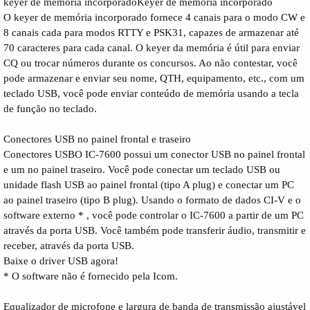
keyer de memória incorporadoKeyer de memória incorporado
O keyer de memória incorporado fornece 4 canais para o modo CW e
8 canais cada para modos RTTY e PSK31, capazes de armazenar até
70 caracteres para cada canal. O keyer da memória é útil para enviar
CQ ou trocar números durante os concursos. Ao não contestar, você
pode armazenar e enviar seu nome, QTH, equipamento, etc., com um
teclado USB, você pode enviar conteúdo de memória usando a tecla
de função no teclado.
Conectores USB no painel frontal e traseiro
Conectores USBO IC-7600 possui um conector USB no painel frontal
e um no painel traseiro. Você pode conectar um teclado USB ou
unidade flash USB ao painel frontal (tipo A plug) e conectar um PC
ao painel traseiro (tipo B plug). Usando o formato de dados CI-V e o
software externo * , você pode controlar o IC-7600 a partir de um PC
através da porta USB. Você também pode transferir áudio, transmitir e
receber, através da porta USB.
Baixe o driver USB agora!
* O software não é fornecido pela Icom.
Equalizador de microfone e largura de banda de transmissão ajustável