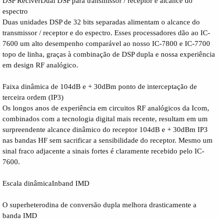
DSP ReciverDual DSP para transmissor / receptor e alcance do
espectro
Duas unidades DSP de 32 bits separadas alimentam o alcance do
transmissor / receptor e do espectro. Esses processadores dão ao IC-
7600 um alto desempenho comparável ao nosso IC-7800 e IC-7700
topo de linha, graças à combinação de DSP dupla e nossa experiência
em design RF analógico.
Faixa dinâmica de 104dB e + 30dBm ponto de interceptação de
terceira ordem (IP3)
Os longos anos de experiência em circuitos RF analógicos da Icom,
combinados com a tecnologia digital mais recente, resultam em um
surpreendente alcance dinâmico do receptor 104dB e + 30dBm IP3
nas bandas HF sem sacrificar a sensibilidade do receptor. Mesmo um
sinal fraco adjacente a sinais fortes é claramente recebido pelo IC-
7600.
Escala dinâmicaInband IMD
O superheterodina de conversão dupla melhora drasticamente a
banda IMD