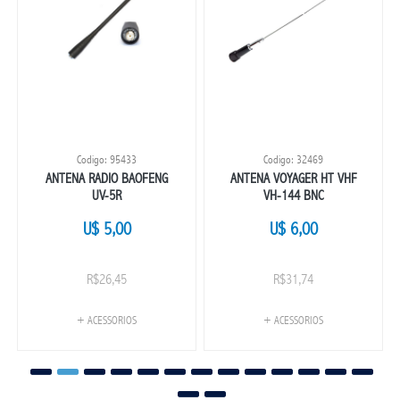
Codigo: 95433
Codigo: 32469
ANTENA RADIO BAOFENG
ANTENA VOYAGER HT VHF
UV-5R
VH-144 BNC
U$ 5,00
U$ 6,00
R$26,45
R$31,74
+ ACESSORIOS
+ ACESSORIOS