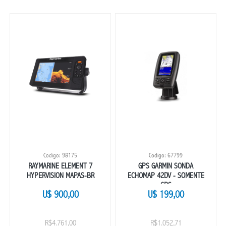
Codigo: 98175
Codigo: 67799
RAYMARINE ELEMENT 7
GPS GARMIN SONDA
HYPERVISION MAPAS-BR
ECHOMAP 42DV - SOMENTE
GPS
U$ 900,00
U$ 199,00
R$4.761,00
R$1.052,71