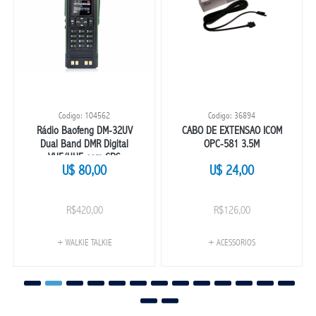
Codigo: 104562
Codigo: 36894
Rádio Baofeng DM-32UV
CABO DE EXTENSAO ICOM
Dual Band DMR Digital
OPC-581 3.5M
VHF/UHF com GPS
U$ 80,00
U$ 24,00
Integrado, APRS, Banda
Aérea AM e Potência de
10W
R$420,00
R$126,00
+ WALKIE TALKIE
+ ACESSORIOS