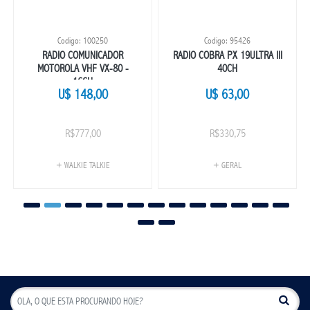
Codigo: 100250
Codigo: 95426
RADIO COMUNICADOR
RADIO COBRA PX 19ULTRA III
MOTOROLA VHF VX-80 -
40CH
16CH
U$ 148,00
U$ 63,00
R$777,00
R$330,75
+ WALKIE TALKIE
+ GERAL