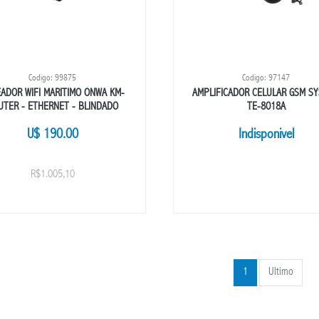
Codigo: 99875
Codigo: 97147
ADOR WIFI MARITIMO ONWA KM-
AMPLIFICADOR CELULAR GSM S
UTER - ETHERNET - BLINDADO
TE-8018A
U$ 190.00
Indisponivel
R$1.005,10
1
Ultimo