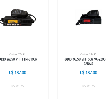
Codigo: 70454
Codigo: 38430
ADIO YAESU VHF FTM-3100R
RADIO YAESU VHF 50W VX-2200 
CANAIS
U$ 187.00
U$ 187.00
R$981,75
R$981,75