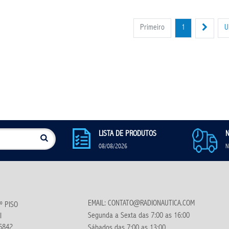
Primeiro
1
U
LISTA DE PRODUTOS
N
08/08/2026
N
EMAIL: CONTATO@RADIONAUTICA.COM
º PISO
Segunda a Sexta das 7:00 as 16:00
I
6842
Sábados das 7:00 as 13:00