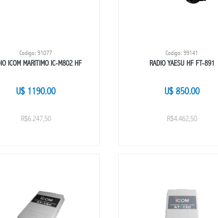
Codigo: 91077
Codigo: 99141
IO ICOM MARITIMO IC-M802 HF
RADIO YAESU HF FT-891
U$ 1190.00
U$ 850.00
R$6.247,50
R$4.462,50