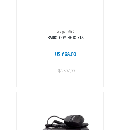
Codigo: 5630
RADIO ICOM HF IC-718
U$ 668.00
R$3.507,00