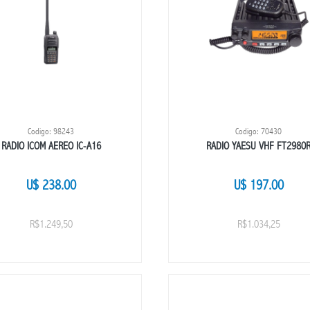
Codigo: 98243
Codigo: 70430
RADIO ICOM AEREO IC-A16
RADIO YAESU VHF FT2980
U$ 238.00
U$ 197.00
R$1.249,50
R$1.034,25