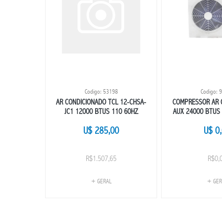
9
Codigo: 53198
Codigo: 
 - PLACA
AR CONDICIONADO TCL 12-CHSA-
COMPRESSOR AR 
IONADO
JC1 12000 BTUS 110 60HZ
AUX 24000 BTUS 
0V
0
U$ 285,00
U$ 0
R$1.507,65
R$0,
+ GERAL
+ GER