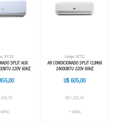
go: 93125
Codigo: 92722
ONADO SPLIT AUX
AR CONDICIONADO SPLIT CLIMAX
AR CONDIC
00BTU 220V 60HZ
24000BTU 220V 60HZ
9000B
455,00
U$ 605,00
.406,95
R$3.200,45
 GERAL
+ GERAL