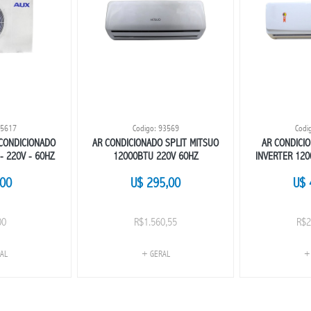
95617
Codigo: 93569
Codi
CONDICIONADO
AR CONDICIONADO SPLIT MITSUO
AR CONDICI
- 220V - 60HZ
12000BTU 220V 60HZ
INVERTER 120
,00
U$ 295,00
U$ 
00
R$1.560,55
R$2
AL
+ GERAL
+